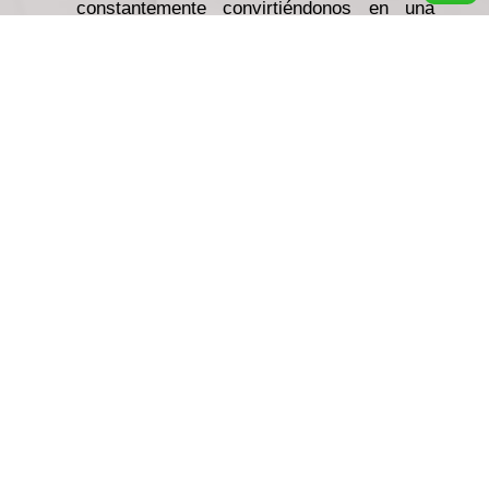
constantemente convirtiéndonos en una
fuerza transformadora de
“Servicios
Externos & Consultoría Estratégica“
,
Tuentifive está llevando las experiencias a
nuevas alturas, abriendo nuevos caminos,
con soluciones innovadoras integrando
“Negocios y Marketing Digital Online”
,
creando mejores resultados organizativos
de éxito, basados en comunicaciones más
inteligentes.
En Tuentifive conocemos excautivamente
el mercado Latinoamericano y Europeo
(Iberia), siendo objetivos y dinámicos para
el desarrollo de cualquier actividad de